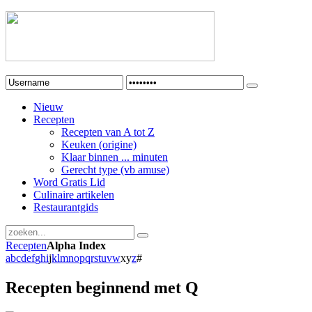
Nieuw
Recepten
Recepten van A tot Z
Keuken (origine)
Klaar binnen ... minuten
Gerecht type (vb amuse)
Word Gratis Lid
Culinaire artikelen
Restaurantgids
Recepten
Alpha Index
a
b
c
d
e
f
g
h
i
j
k
l
m
n
o
p
q
r
s
t
u
v
w
x
y
z
#
Recepten beginnend met Q