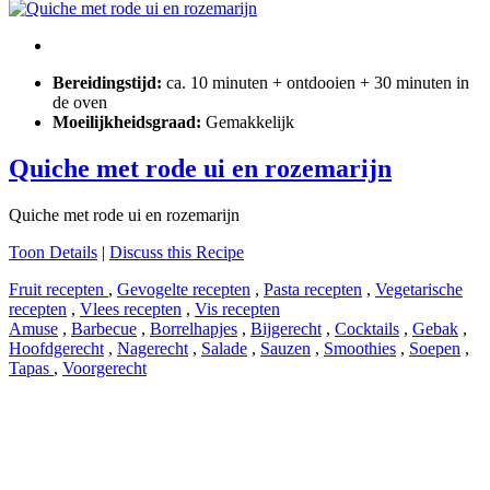
Bereidingstijd:
ca. 10 minuten + ontdooien + 30 minuten in
de oven
Moeilijkheidsgraad:
Gemakkelijk
Quiche met rode ui en rozemarijn
Quiche met rode ui en rozemarijn
Toon Details
|
Discuss this Recipe
Fruit recepten
,
Gevogelte recepten
,
Pasta recepten
,
Vegetarische
recepten
,
Vlees recepten
,
Vis recepten
Amuse
,
Barbecue
,
Borrelhapjes
,
Bijgerecht
,
Cocktails
,
Gebak
,
Hoofdgerecht
,
Nagerecht
,
Salade
,
Sauzen
,
Smoothies
,
Soepen
,
Tapas
,
Voorgerecht