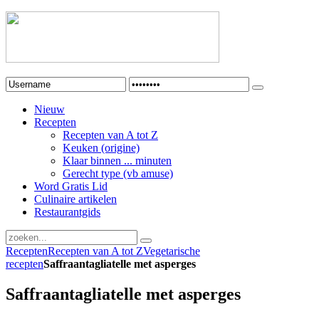
Nieuw
Recepten
Recepten van A tot Z
Keuken (origine)
Klaar binnen ... minuten
Gerecht type (vb amuse)
Word Gratis Lid
Culinaire artikelen
Restaurantgids
Recepten
Recepten van A tot Z
Vegetarische
recepten
Saffraantagliatelle met asperges
Saffraantagliatelle met asperges