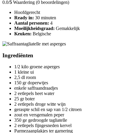
0.0/
5
Waardering (0 beoordelingen)
Hoofdgerecht
Ready in:
30 minuten
Aantal personen:
4
Moeilijkheidsgraad:
Gemakkelijk
Keuken:
Belgische
Ingrediënten
1/2 kilo groene asperges
1 kleine ui
2,5 dl room
150 gr doperwtjes
enkele saffraandraadjes
2 eetlepels heet water
25 gr boter
2 eetlepels droge witte wijn
geraspte schil en sap van 1/2 citroen
zout en versgemalen peper
350 ge gedroogde tagliatelle
2 eetlepels fijngesneden kervel
Parmezaanplakjes ter garnering