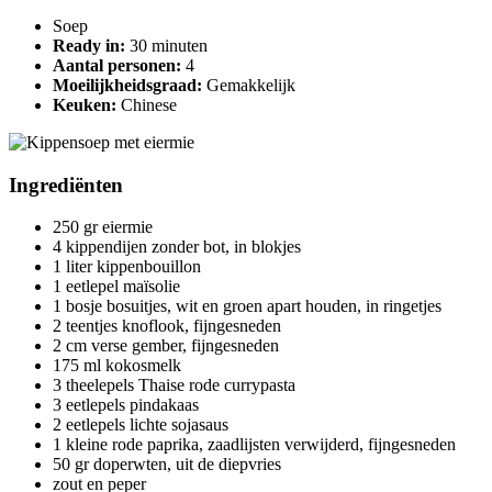
Soep
Ready in:
30 minuten
Aantal personen:
4
Moeilijkheidsgraad:
Gemakkelijk
Keuken:
Chinese
Ingrediënten
250 gr eiermie
4 kippendijen zonder bot, in blokjes
1 liter kippenbouillon
1 eetlepel maïsolie
1 bosje bosuitjes, wit en groen apart houden, in ringetjes
2 teentjes knoflook, fijngesneden
2 cm verse gember, fijngesneden
175 ml kokosmelk
3 theelepels Thaise rode currypasta
3 eetlepels pindakaas
2 eetlepels lichte sojasaus
1 kleine rode paprika, zaadlijsten verwijderd, fijngesneden
50 gr doperwten, uit de diepvries
zout en peper