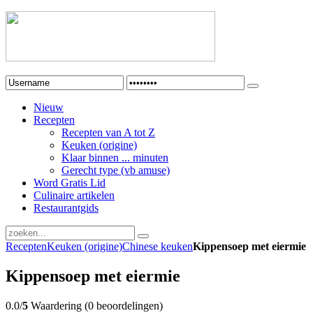
Nieuw
Recepten
Recepten van A tot Z
Keuken (origine)
Klaar binnen ... minuten
Gerecht type (vb amuse)
Word Gratis Lid
Culinaire artikelen
Restaurantgids
Recepten
Keuken (origine)
Chinese keuken
Kippensoep met eiermie
Kippensoep met eiermie
0.0/
5
Waardering (0 beoordelingen)