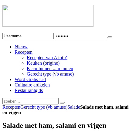
Nieuw
Recepten
Recepten van A tot Z
Keuken (origine)
Klaar binnen ... minuten
Gerecht type (vb amuse)
Word Gratis Lid
Culinaire artikelen
Restaurantgids
Recepten
Gerecht type (vb amuse)
Salade
Salade met ham, salami
en vijgen
Salade met ham, salami en vijgen